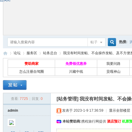
热搜:
帖子
搜
论坛
服务区
站务总台
我没有时间发帖、不会操作发帖、及不方便发帖
赞助商家
免费领优惠券
我要问路
怎么注册自驾圈
川藏中线
贡嘎神山
索
自
»
›
›
›
[站务管理]
我没有时间发帖、不会操
查看:
7725
|
回复:
0
admin
发表于 2023-1-9 17:36:59
|
显示全部楼层
本站赞助商:
携程旅行网提供
酒店预订
机票