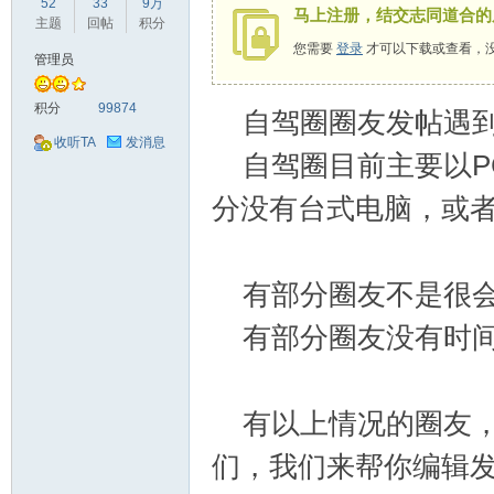
52
33
9万
马上注册，结交志同道合的
驾
主题
回帖
积分
您需要
登录
才可以下载或查看，
管理员
积分
99874
自驾圈圈友发帖遇到
收听TA
发消息
自驾圈目前主要以P
分没有台式电脑，或
圈
有部分圈友不是很会
有部分圈友没有时间
有以上情况的圈友，
们，我们来帮你编辑