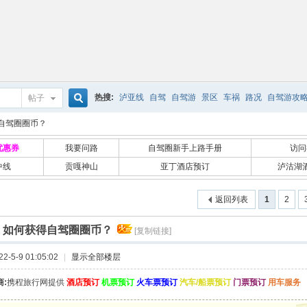
热搜:
泸亚线
自驾
自驾游
景区
车祸
路况
自驾游攻
帖子
搜
自驾圈圈币？
优惠券
我要问路
自驾圈新手上路手册
访问
中线
贡嘎神山
亚丁酒店预订
泸沽湖
索
返回列表
1
2
]
如何获得自驾圈圈币？
[复制链接]
-5-9 01:05:02
|
显示全部楼层
:
携程旅行网提供
酒店预订
机票预订
火车票预订
汽车/船票预订
门票预订
用车服务