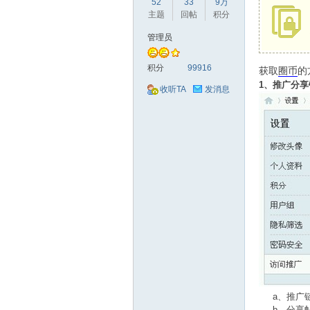
52
33
9万
驾
主题
回帖
积分
管理员
积分
99916
获取
圈币
的
1、推广分享
收听TA
发消息
圈
a、推广链
b、分享帖