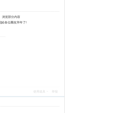
、浏览部分内容
圈]給各位圈友拜年了!
）
使用道具
举报