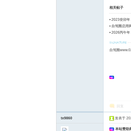
相关帖子
•
2023癸卯
•
自驾圈启用
•
2026丙午
自驾圈www.0
回复
tx9860
发表于 2022
本站赞助商