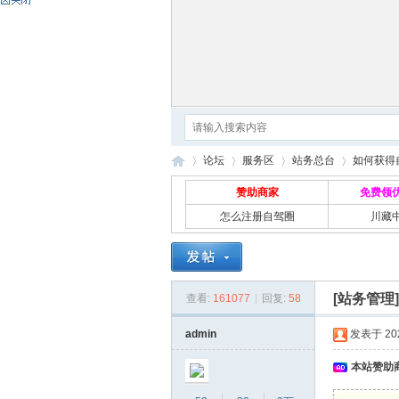
论坛
服务区
站务总台
如何获得
赞助商家
免费领
怎么注册自驾圈
川藏
自
»
›
›
›
[站务管理
查看:
161077
|
回复:
58
admin
发表于 2022
本站赞助商