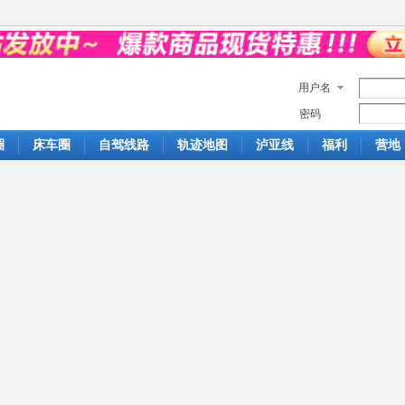
用户名
密码
圈
床车圈
自驾线路
轨迹地图
泸亚线
福利
营地