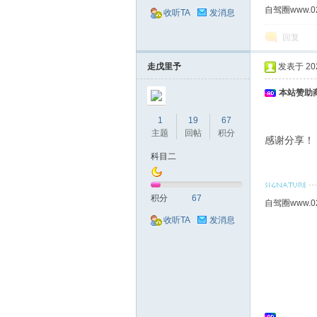
自驾圈www.0
收听TA
发消息
回复
走戊里予
发表于 2023
本站赞助商
1
19
67
主题
回帖
积分
感谢分享！
科目二
积分
67
自驾圈www.0
收听TA
发消息