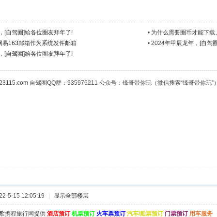
年，[自驾圈]給各位圈友拜年了!
•
为什么需要圈币才能下载
网易163邮箱作为系统发件邮箱
•
2024年甲辰龙年，[自驾
年，[自驾圈]給各位圈友拜年了!
23115.com 自驾圈QQ群：935976211 公众号：锋哥带你玩（微信搜索“锋哥带你玩”
-5-15 12:05:19
|
显示全部楼层
:
携程旅行网提供
酒店预订
机票预订
火车票预订
汽车/船票预订
门票预订
用车服务