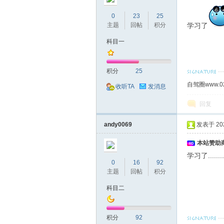
0
23
25
主题
回帖
积分
学习了
科目一
积分
25
自驾圈www.0
收听TA
发消息
回复
andy0069
发表于 2023
本站赞助商
学习了........
0
16
92
主题
回帖
积分
科目二
积分
92