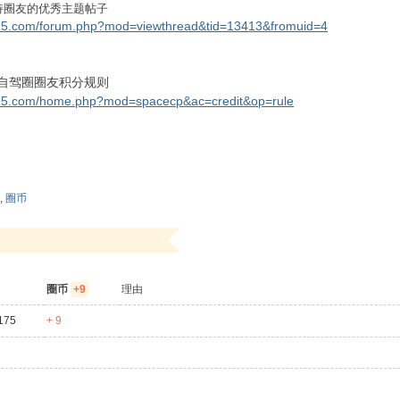
持圈友的优秀主题帖子
115.com/forum.php?mod=viewthread&tid=13413&fromuid=4
自驾圈圈友积分规则
115.com/home.php?mod=spacecp&ac=credit&op=rule
,
圈币
圈币
+9
理由
175
+ 9