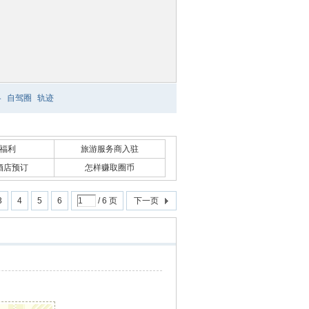
略
自驾圈
轨迹
福利
旅游服务商入驻
酒店预订
怎样赚取圈币
3
4
5
6
/ 6 页
下一页