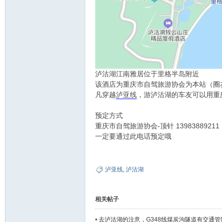
泸沽湖江南雅居位于里格半岛附近
该酒店为重庆市自驾旅游协会为本站（圈
凡穿越
泸亚线
，游泸沽湖的车友可以用重
预定方式
重庆市自驾旅游协会-顶针 1398388921
一定要通过此电话预定哦
泸亚线
,
泸沽湖
相关帖子
•
去泸沽湖的注意，G348线煤炭沟隧道有交通管