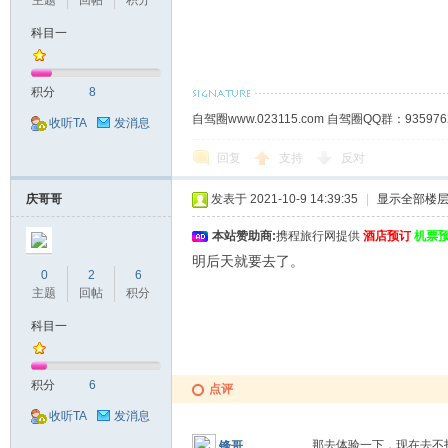
主题
回帖
积分
科目一
积分
8
自驾圈www.023115.com 自驾圈QQ群：93
收听TA
发消息
回复
支持
反对
庆哥哥
发表于 2021-10-9 14:39:35
|
显示全部楼
本站赞助商:
携程旅行网提供
酒店预订
机票
明后天就要去了。
0
2
6
主题
回帖
积分
科目一
积分
6
点评
收听TA
发消息
那去体验一下，现在去
锋哥