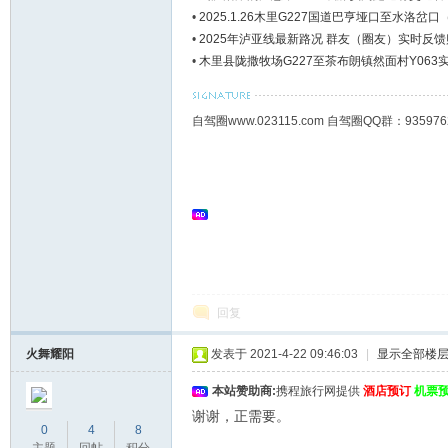
•
2025.1.26木里G227国道巴亨垭口至水洛
•
2025年泸亚线最新路况 群友（圈友）实时反馈
•
木里县陇撒牧场G227至茶布朗镇然面村Y063
自驾圈www.023115.com 自驾圈QQ群：93
回复
火舞耀阳
发表于 2021-4-22 09:46:03
|
显示全部楼
本站赞助商:
携程旅行网提供
酒店预订
机票
谢谢，正需要。
0
4
8