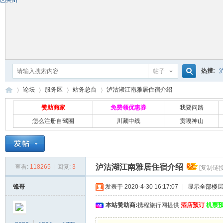
热搜:
帖子
搜
论坛
服务区
站务总台
泸沽湖江南雅居住宿介绍
赞助商家
免费领优惠券
我要问路
怎么注册自驾圈
川藏中线
贡嘎神山
索
自
»
›
›
›
泸沽湖江南雅居住宿介绍
查看:
118265
|
回复:
3
[复制链接
锋哥
发表于 2020-4-30 16:17:07
|
显示全部楼
本站赞助商:
携程旅行网提供
酒店预订
机票