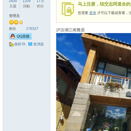
2830
1204
17万
马上注册，结交志同道合的
驾
主题
回帖
积分
您需要
登录
才可以下载或查看，
管理员
积分
176327
泸沽湖江南雅居
收听TA
发消息
圈