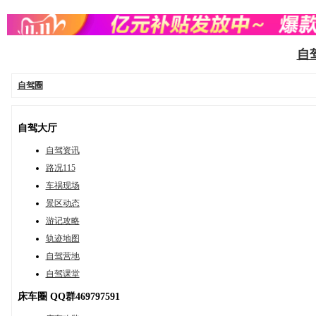
自驾
自驾圈
自驾大厅
自驾资讯
路况115
车祸现场
景区动态
游记攻略
轨迹地图
自驾营地
自驾课堂
床车圈 QQ群469797591