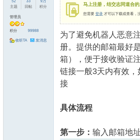
52
33
9万
马上注册，结交志同道合的
驾
主题
回帖
积分
您需要
登录
才可以下载或查看，
管理员
积分
99988
为了避免机器人恶意
收听TA
发消息
册。提供的邮箱最好是
箱），便于接收验证
圈
链接一般3天内有效，
接
具体流程
第一步：
输入邮箱地