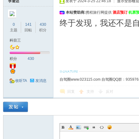
李途达
发表于 2024-3-25 22:46:18
|
显示全部楼
本站赞助商:
携程旅行网提供
酒店预订
机票
终于发现，我还不是
0
141
430
主题
回帖
积分
科目三
积分
430
自驾圈www.023115.com 自驾圈QQ群：93
收听TA
发消息
回复
支持
反对