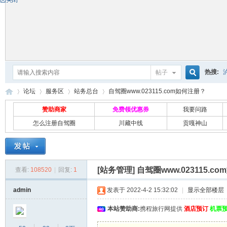
热搜:
帖子
搜
论坛
服务区
站务总台
自驾圈www.023115.com如何注册？
赞助商家
免费领优惠券
我要问路
怎么注册自驾圈
川藏中线
贡嘎神山
索
自
»
›
›
›
[站务管理]
自驾圈www.023115.c
查看:
108520
|
回复:
1
admin
发表于 2022-4-2 15:32:02
|
显示全部楼层
本站赞助商:
携程旅行网提供
酒店预订
机票