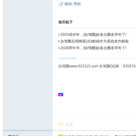
规则
,
帮助
相关帖子
•
2023癸卯年，[自驾圈]給各位圈友拜年了!
•
自驾圈启用网易163邮箱作为系统发件邮箱
•
2026丙午年，[自驾圈]給各位圈友拜年了!
自驾圈www.023115.com 自驾圈QQ群：93
回复