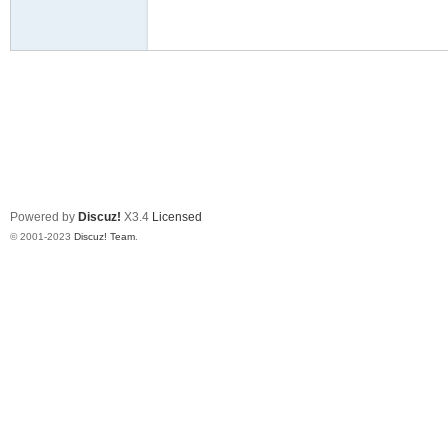
驾
Powered by
Discuz!
X3.4
Licensed
圈
© 2001-2023
Discuz! Team
.