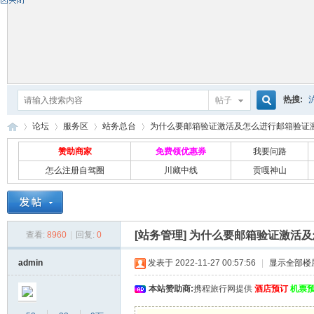
热搜:
帖子
搜
论坛
服务区
站务总台
为什么要邮箱验证激活及怎么进行邮箱验证激活 
赞助商家
免费领优惠券
我要问路
怎么注册自驾圈
川藏中线
贡嘎神山
索
自
»
›
›
›
[站务管理]
为什么要邮箱验证激活及
查看:
8960
|
回复:
0
admin
发表于 2022-11-27 00:57:56
|
显示全部楼
本站赞助商:
携程旅行网提供
酒店预订
机票