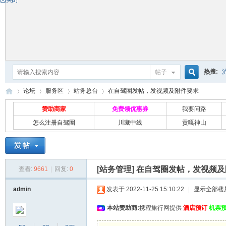
热搜:
帖子
搜
论坛
服务区
站务总台
在自驾圈发帖，发视频及附件要求
赞助商家
免费领优惠券
我要问路
怎么注册自驾圈
川藏中线
贡嘎神山
索
自
»
›
›
›
[站务管理]
在自驾圈发帖，发视频及
查看:
9661
|
回复:
0
admin
发表于 2022-11-25 15:10:22
|
显示全部楼
本站赞助商:
携程旅行网提供
酒店预订
机票