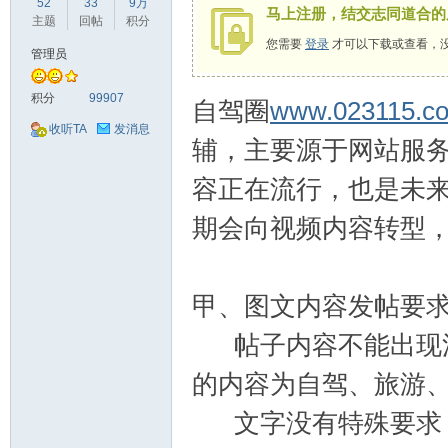
52
33
9万
马上注册，结交志同道合的
驾
主题
回帖
积分
您需要
登录
才可以下载或查看，
管理员
积分
99907
自驾圈
www.023115.c
收听TA
发消息
辅，主要源于网站服
容正在流行，也是未
圈
期会向视频内容转型
甲、图文内容发帖要
帖子内容不能出现法
的内容为自驾、旅游
文字没有特殊要求，