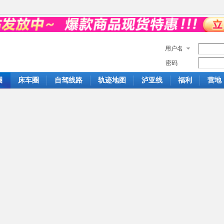
用户名
密码
圈
床车圈
自驾线路
轨迹地图
泸亚线
福利
营地