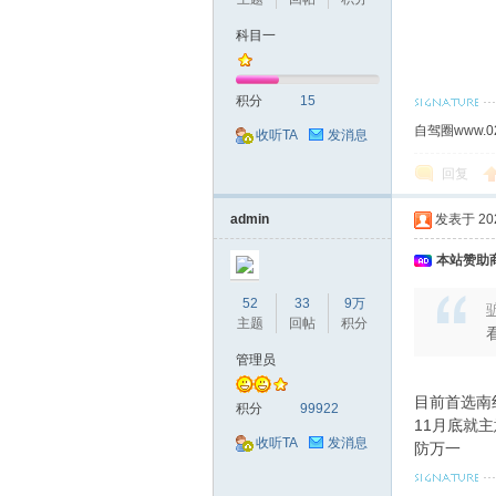
科目一
积分
15
自驾圈www.0
收听TA
发消息
回复
admin
发表于 2021
本站赞助商
52
33
9万
驴
主题
回帖
积分
管理员
目前首选南
积分
99922
11月底就
收听TA
发消息
防万一