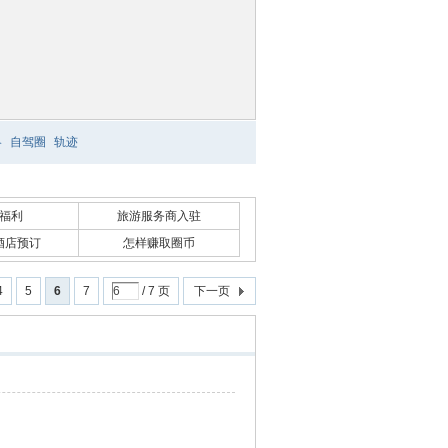
略
自驾圈
轨迹
福利
旅游服务商入驻
酒店预订
怎样赚取圈币
4
5
6
7
/ 7 页
下一页