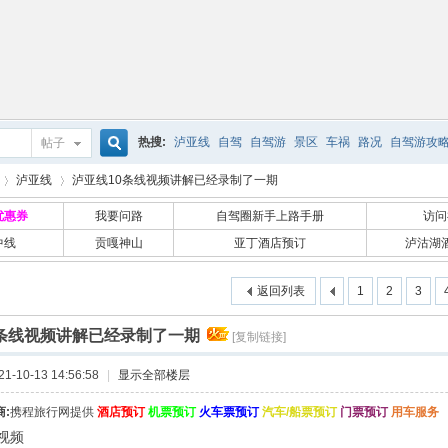
热搜:
泸亚线
自驾
自驾游
景区
车祸
路况
自驾游攻
帖子
搜
泸亚线
泸亚线10条线视频讲解已经录制了一期
优惠券
我要问路
自驾圈新手上路手册
访问
中线
贡嘎神山
亚丁酒店预订
泸沽湖
索
›
返回列表
1
2
3
0条线视频讲解已经录制了一期
[复制链接]
-10-13 14:56:58
|
显示全部楼层
:
携程旅行网提供
酒店预订
机票预订
火车票预订
汽车/船票预订
门票预订
用车服务
视频