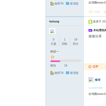
自驾圈www.0
收听TA
发消息
回复
hehong
发表于 2022
本站赞助商
谢谢分享
0
1
16
主题
回帖
积分
科目一
积分
16
点评
收听TA
发消息
锋哥
自驾圈www.0