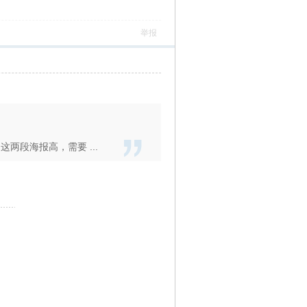
）
举报
两段海报高，需要 ...
）