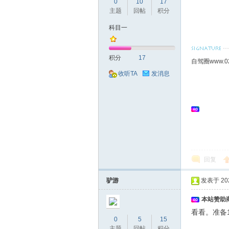
0
10
17
驾
主题
回帖
积分
科目一
积分
17
自驾圈www.0
收听TA
发消息
圈
回复
驴游
发表于 2021
本站赞助商
看看。准备
0
5
15
主题
回帖
积分