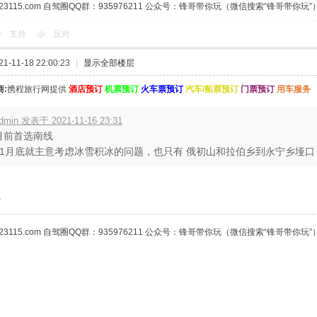
23115.com 自驾圈QQ群：935976211 公众号：锋哥带你玩（微信搜索“锋哥带你玩”
支持
反对
-11-18 22:00:23
|
显示全部楼层
:
携程旅行网提供
酒店预订
机票预订
火车票预订
汽车/船票预订
门票预订
用车服务
dmin 发表于 2021-11-16 23:31
目前首选南线
11月底就主意考虑冰雪积冰的问题，也只有 俄初山和拉伯乡到永宁乡垭口 这
。
23115.com 自驾圈QQ群：935976211 公众号：锋哥带你玩（微信搜索“锋哥带你玩”