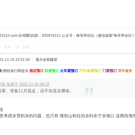
23115.com 自驾圈QQ群：935976211 公众号：锋哥带你玩（微信搜索“锋哥带你玩”
支持
反对
-11-16 23:31:04
|
显示全部楼层
:
携程旅行网提供
酒店预订
机票预订
火车票预订
汽车/船票预订
门票预订
用车服务
游 发表于 2021-11-16 08:22
看看。准备11月底走，还不知道走哪条。
线
主意考虑冰雪积冰的问题，也只有 俄初山和拉伯乡到永宁乡垭口 这两段