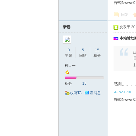
自驾圈www.0
回复
驴游
发表于 2021
本站赞助商
0
5
15
a
主题
回帖
积分
科目一
积分
15
感谢。。。
收听TA
发消息
自驾圈www.0