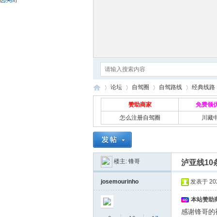
论坛
自驾圈
自驾路线
经典线路
赞助商家
免费领
怎么注册自驾圈
川藏
自
»
›
›
›
›
楼主:
锋哥
泸亚线1
josemourinho
发表于 2021
本站赞助商
感谢锋哥的