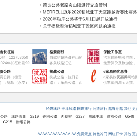
方
德贡公路老路贡山段进行交通管制
MERRELL迈乐2026稻城亚丁天空跑越野赛比赛
调整
2026年独库公路将于6月1日起开放通行
关于提级整治稻城亚丁景区问题的通报
走长征路
格聂南线
保险工作室
Q群：122753650
自驾穿越格聂神山的
汽车保险购买咨询，
2024年长征出发
90
各条线路汇总
免费算价及旅游险，
年
http://www.023115.co
团体险方案设计
贡公路
抗战公路
e家易购优惠券
m/forum.php? ...
这是锋哥的本行，从业10多年
贡公路（德贡
抗战公路（抗日公
e家易购
优惠券
网站
=2559&fromuid=4
有丰富经验，欢迎圈友咨询。
）：德钦（永支）
路）：乐西公路、西
供丰富的淘宝天猫、
要地名录
私家车、单位车、货车、特种
贡山（闪当）四级
祥公路、滇缅公路、
京东、拼多多优惠
实丛书 -红一方面
格聂南线轨迹图
车、新能源车都可以
简称德贡公路）是
青藏公路宁玉段、川黔公路、川
券，帮您省钱购物。
http://www.023115.com/forum.p
月24日省政府在丽江召
湘公路、川滇公路、西北公路、
hp? ... =2954&fromuid=4
助理微信：18996413871（微
旅游现场办公会议上
汉渝公路、洞榆公路、甘新公
e家易购淘宝天猫优惠券
信、电话）
经典线路
推荐线路
国道旅行
公路旅行
越野穿越
其他
更多
八路一桥”建设项目
路、川陕公路、湘黔公路、京滇
https://shop.023115.com/?
路况播报：
省道S460线理塘县城
公路既是滇西北旅游
公路
r=/l&sort=0
贡公路
线路收集
G219
香稻公路
丙察察
G227
川藏中线
维福公路
G549
至章纳乡（巴塘界）段交通管制
一条极其重要的藏区
抗战公路72道拐
e家易购京东优惠券
G215
腊维公路
http://www.023115.com/forum.p
抗战公路二十四道拐
https://shop.023115.com/?
hp?
r=/l/jdlist&t=223
AAAAA
AAAA
AAA
A-AA
免费景点
特色冷门
网红打卡
其他
更多
mod=viewthread&tid=13526