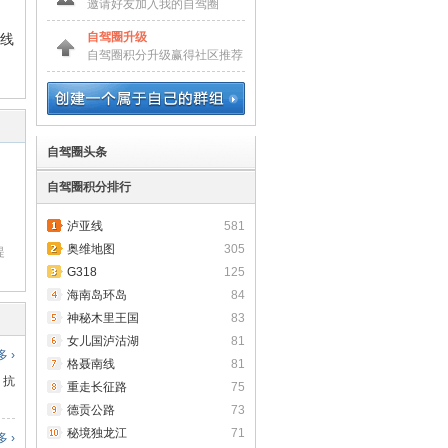
邀请好友加入我的自驾圈
自驾圈升级
路线
自驾圈积分升级赢得社区推荐
自驾圈头条
自驾圈积分排行
泸亚线
581
，
奥维地图
305
提
G318
125
海南岛环岛
84
神秘木里王国
83
女儿国泸沽湖
81
 ›
格聂南线
81
抗
重走长征路
75
德贡公路
73
秘境独龙江
71
 ›