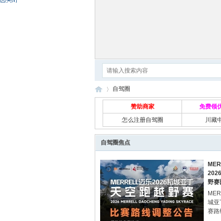
自驾圈
赞助商家
免费领
怎么注册自驾圈
川藏
自
»
自驾圈焦点
ME
20
野赛
MER
城亚
赛路