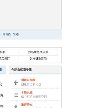
略
自驾圈
轨迹
福利
旅游服务商入驻
酒店预订
怎样赚取圈币
 ›
创建自驾圈步骤
创建自驾圈
义
创建自己的地盘
个性设置
惠
精心打造自驾圈空间
邀请好友
处塌