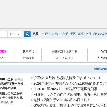
热搜:
泸亚线
自驾
自驾游
景区
车祸
路况
自驾游攻
帖子
搜
优惠券
我要问路
自驾圈新手上路手册
访问
中线
贡嘎神山
亚丁酒店预订
泸沽湖
索
我的自驾圈
泸亚线9条线路近期路况情况汇总 截止2019.1
RRELL迈乐
自驾圈
2026年还能用的奥维V7.4.0 Vip193版的奥维自定
26稻城亚丁天空跑越
比赛路线调整
图源
2026.8.1至2026.10.31稻城亚丁景区免门票
RELL迈乐2026稻
稻城亚丁：永久面向全国应届中、高考生免门票优
丁天空跑越野赛 比
政策
电影《四渡》于2026年6月26日上映！
线调整公告
G353宁德-贡山。独龙江乡往贡山方向约17公里