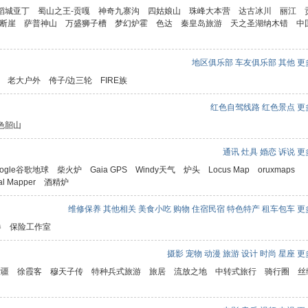
抗战时期中国的四条铁血公路
e家易购拼多多优惠券
2022.7.4
稻城亚丁
蜀山之王-贡嘎
神奇九寨沟
四姑娘山
珠峰大本营
达古冰川
丽江
至贡山公路（德贡公
https://shop.023115.com/?
断崖
萨普神山
万盛狮子槽
梦幻炉霍
色达
秦皇岛旅游
天之圣湖纳木错
中
通行，但道路弯多坡
川湘公路（湘川公路）：国道
r=/l/ddlist&t=223
驶。
319线的一部分，起点在如今重
023115.com/forum.p
庆的三江雷神店，终点在湖南芦
地区俱乐部
车友俱乐部
其他
更多
溪的三角坪
read&tid=14039
老大户外
侉子/边三轮
FIRE族
滇缅公路：延伸段川黔公路，即
重庆到滇黔交界胜境关，包括晴
红色自驾线路
红色景点
更多
雀山隧道下雪了
隆著名的24拐公路奇观；云南到
023115.com/forum.p
色韶山
缅甸境内即是滇缅公路，有的史
书合称这两段为史迪威公路，也
read&tid=14081
是如今210国道和320国道的一
通讯
灶具
婚恋
诉说
更多
部分
oogle谷歌地球
柴火炉
Gaia GPS
Windy天气
炉头
Locus Map
oruxmaps
al Mapper
酒精炉
3日晚上21时，德贡
汉渝公路：陕西汉中到重庆沙坪
72（司里朵棚洞）
坝三角碑，如今210国道的一部
维修保养
其他相关
美食小吃
购物
住宿民宿
特色特产
租车包车
更多
坡塌方，因夜间不具
分
，目前德贡公路道路
券
保险工作室
5月4日9时对该路
乐西公路：乐山---西昌，延伸段
清理。
为西祥公路，即西昌到云南祥
摄影
宠物
动漫
旅游
设计
时尚
星座
更多
云，也是史迪威公路的重要辅助
大疆
徐霞客
穆天子传
特种兵式旅游
旅居
流放之地
中转式旅行
骑行圈
丝
月30日德贡公路孔雀山
段，如今108国道的一部分
通
023115.com/forum.p
乐西公路[乐山-新场-羊子岩-吉