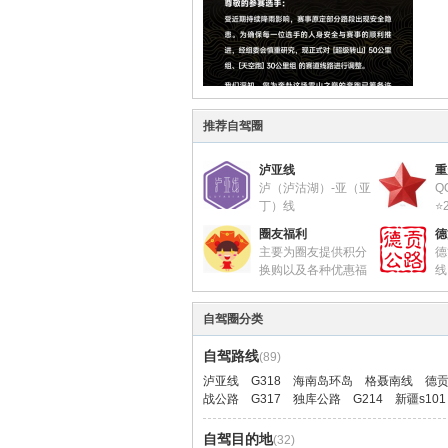
驾
推荐自驾圈
泸亚线
重
泸（泸沽湖）-亚（亚
Q
丁）线
⭐
圈
汇集泸亚线 5条主线5
周
圈友福利
德
条支线线路及路况信息
主要为圈友提供积分
德
QQ群：257112102 （暗号：泸
参考书籍：
换购以及各种优惠福
线
亚线）
星火-长征重
利
至
全网最权威及时的泸亚线路况信
《红军长征纪
把圈友为本站贡献价值所得的积
公路（以下
息汇总平台
军 卷》
自驾圈分类
分奖励通过本板块换购成其他形
2006年2
式的奖励
开的滇西北
住宿预定
自驾路线
(89)
积分换购现金
确定的我省“
亚丁格聂之窗酒店（泸亚线交流
积分换购话费
之一。德贡
泸亚线
G318
海南岛环岛
格聂南线
德
群及本站指定接待酒店）
积分换购礼品
环线，也是
战公路
G317
独库公路
G214
新疆s101
http://www.023115.com/forum.p
公路。
hp? ... =2757&fromuid=4
积分从哪里来
自驾目的地
泸沽湖江南雅居：
(32)