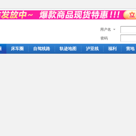
用户名
密码
圈
床车圈
自驾线路
轨迹地图
泸亚线
福利
营地