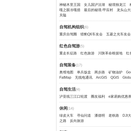
每天登录，发布帖子，回复他人
路况播报：
13983889211（报群名泸亚线）
神秘木里王国
女儿国泸沽湖
秘境独龙江
的帖子，参与活动，邀请好友加
S318德钦
http://www.023115.com/forum.p
嘎之眼冷嘎措
最后的秘境-甲应村
龙头山大
入等
路）已恢复
hp? ... =1079&fromuid=4
关隘
陡，谨慎驾
木里县陇撒牧场央初宾馆住宿情
如何获得自驾圈圈币？
http://www.
况
自驾机构组织
http://023115.com/forum.php?
hp?
(6)
http://www.023115.com/forum.p
mod= ... 13406&fromuid=4
mod=viewth
重庆自驾圈
猎豹Q6车友会
五菱之光车友会
hp? ... =1076&fromuid=4
2022.11.21
木里县玛娜茶金观景台住宿介绍
http://www.023115.com/forum.p
红色自驾游
(5)
德贡公路孔
hp? ... =1061&fromuid=4
重走长征路
红色旅游
川陕革命根据地
http://www.
红
新都桥唐古特酒店
hp?
http://www.023115.com/forum.p
mod=viewth
自驾装备
(17)
hp? ... =1182&fromuid=4
2022.12.25
奥维地图
单兵饭盒
两步路
矿物油炉
G
线路介绍
FatMap
无线电通讯
ArcGIS
QGIS
Glob
2023年5月
9条泸沽湖到亚丁的自驾路线汇
公路贡山段K
总
自驾生活
(4)
附近发生边
http://www.023115.com/forum.p
备保通条件
泸亚线三江口轮渡
圈友福利
e家易购优惠
hp? ... d=113&fromuid=4
中断，计划于
泸亚线沿河线
段进行塌方
休闲
http://www.023115.com/forum.p
(14)
hp? ... =1296&fromuid=4
绿皮火车
寻仙问道
潘德明
老铁路
DJI
2022年6
之路
反向旅游
隧道胜利贯
过渡电话
http://www.
三江口新渡口：