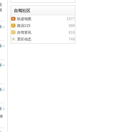
贡
国
自驾社区
轨迹地图
1577
路况115
988
 ›
自驾资讯
818
景区动态
749
 ›
 ›
 ›
 ›
绸