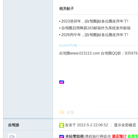
相关帖子
•
2023癸卯年，[自驾圈]給各位圈友拜年了!
•
自驾圈启用网易163邮箱作为系统发件邮箱
•
2026丙午年，[自驾圈]給各位圈友拜年了!
自驾圈www.023115.com 自驾圈QQ群：93
回复
自驾游
发表于 2022-5-2 22:06:52
|
显示全部楼层
本站赞助商:
携程旅行网提供
酒店预订
机票