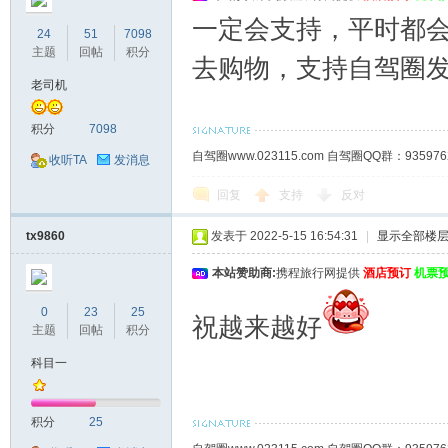
一定会支持，平时都
24
51
7098
主题
回帖
积分
去购物，支持自驾圈
老司机
积分
7098
自驾圈www.023115.com 自驾圈QQ群：93
收听TA
发消息
回复
支持
反对
tx9860
发表于 2022-5-15 16:54:31
|
显示全部楼
本站赞助商:
携程旅行网提供
酒店预订
机票
0
23
25
祝越来越好
主题
回帖
积分
科目一
积分
25