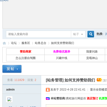
热搜:
帖子
搜
论坛
服务区
站务总台
如何支持赞助我们
赞助商家
免费领优惠券
我要问路
怎么注册自驾圈
川藏中线
贡嘎神山
索
自
»
›
›
›
[站务管理]
如何支持赞助我们
查看:
111829
|
回复:
2
[复
admin
发表于 2022-4-28 22:41:41
|
显示全部楼
本站赞助商:
携程旅行网提供
酒店预订
机票