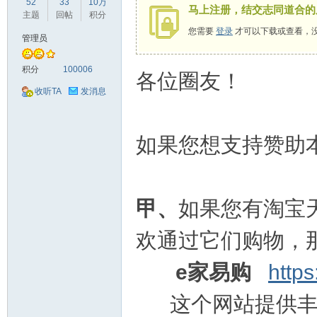
52
33
10万
马上注册，结交志同道合的
驾
主题
回帖
积分
您需要
登录
才可以下载或查看，
管理员
积分
100006
各位圈友！
收听TA
发消息
如果您想支持赞助
圈
甲、
如果您有淘宝
欢通过它们购物，
e家易购
http
这个网站提供丰