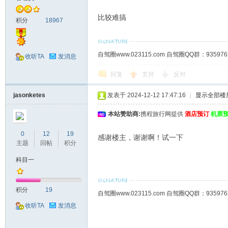
比较难搞
积分
18967
自驾圈www.023115.com 自驾圈QQ群：93
收听TA
发消息
回复
支持
反对
jasonketes
发表于 2024-12-12 17:47:16
|
显示全部楼
本站赞助商:
携程旅行网提供
酒店预订
机票
0
12
19
感谢楼主，谢谢啊！试一下
主题
回帖
积分
科目一
积分
19
自驾圈www.023115.com 自驾圈QQ群：93
收听TA
发消息