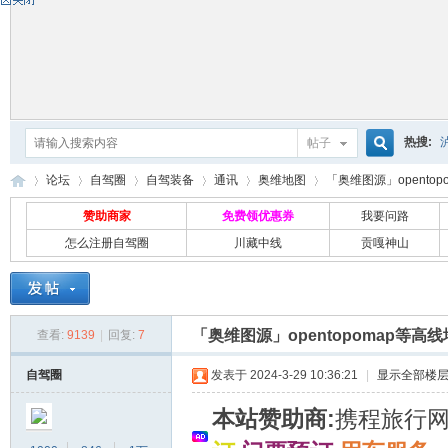
热搜:
帖子
搜
论坛
自驾圈
自驾装备
通讯
奥维地图
「奥维图源」opentop
赞助商家
免费领优惠券
我要问路
怎么注册自驾圈
川藏中线
贡嘎神山
索
自
»
›
›
›
›
›
「奥维图源」opentopomap等
查看:
9139
|
回复:
7
自驾圈
发表于 2024-3-29 10:36:21
|
显示全部楼
本站赞助商:
携程旅行