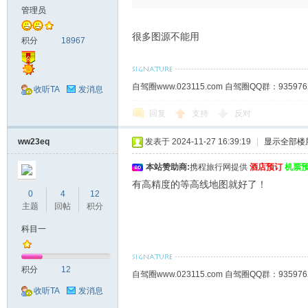
管理员
很多图源不能用
积分
18967
自驾圈www.023115.com 自驾圈QQ群：93
收听TA
发消息
回复
支持
反对
ww23eq
发表于 2024-11-27 16:39:19
|
显示全部楼
本站赞助商:
携程旅行网提供
酒店预订
机票
有高精度的等高线地图就好了！
0
4
12
主题
回帖
积分
科目一
积分
12
自驾圈www.023115.com 自驾圈QQ群：93
收听TA
发消息