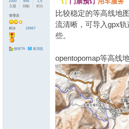
订
门票预订
用车服务
1000
846
1万
驾
主题
回帖
积分
比较稳定的等高线地
管理员
流清晰，可导入gpx
积分
18967
些。
收听TA
发消息
opentopomap等高线
圈