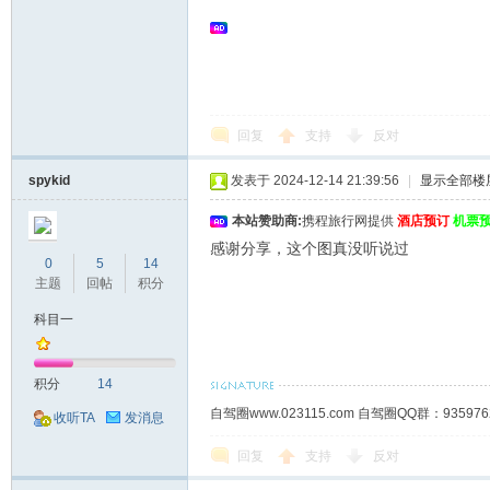
回复
支持
反对
spykid
发表于 2024-12-14 21:39:56
|
显示全部楼
本站赞助商:
携程旅行网提供
酒店预订
机票
感谢分享，这个图真没听说过
0
5
14
主题
回帖
积分
科目一
积分
14
自驾圈www.023115.com 自驾圈QQ群：93
收听TA
发消息
回复
支持
反对