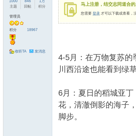
1000
846
1万
马上注册，结交志同道合的
驾
主题
回帖
积分
您需要
登录
才可以下载或查看，
管理员
积分
18967
收听TA
发消息
4-5月：在万物复苏
圈
川西沿途也能看到绿
6月：夏日的稻城亚丁
花，清澈倒影的海子
脚步。