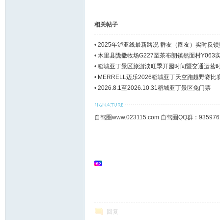
相关帖子
•
2025年泸亚线最新路况 群友（圈友）实时反馈
•
木里县陇撒牧场G227至茶布朗镇然面村Y063
•
稻城亚丁景区旅游淡旺季开园时间暨交通运营
•
MERRELL迈乐2026稻城亚丁天空跑越野赛
•
2026.8.1至2026.10.31稻城亚丁景区免门票
自驾圈www.023115.com 自驾圈QQ群：93
回复