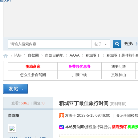
热搜:
帖子
搜
论坛
自驾圈
自驾目的地
AAAA
稻城亚丁
稻城亚丁最佳旅行
赞助商家
免费领优惠券
我要问路
怎么注册自驾圈
川藏中线
贡嘎神山
索
自
»
›
›
›
›
›
稻城亚丁最佳旅行时间
查看:
5861
|
回复:
0
[复制链接]
自驾圈
发表于 2023-5-15 09:46:00
|
显示全部楼
本站赞助商:
携程旅行网提供
酒店预订
机票