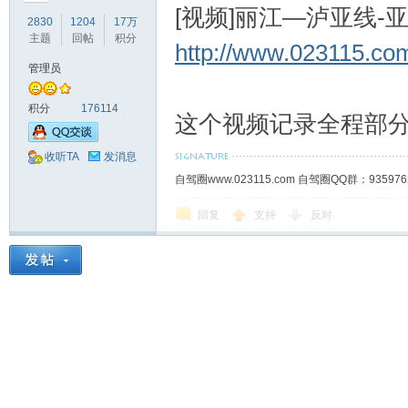
[视频]丽江—泸亚线-
2830
1204
17万
主题
回帖
积分
http://www.023115.c
管理员
积分
176114
这个视频记录全程部
收听TA
发消息
自驾圈www.023115.com 自驾圈QQ群：93
回复
支持
反对