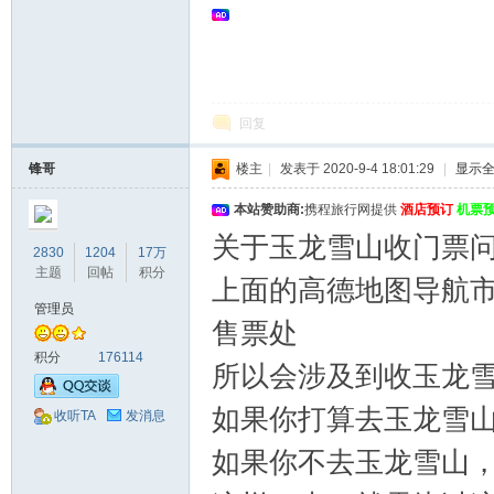
回复
锋哥
楼主
|
发表于 2020-9-4 18:01:29
|
显示
本站赞助商:
携程旅行网提供
酒店预订
机票
关于玉龙雪山收门票
2830
1204
17万
主题
回帖
积分
上面的高德地图导航
管理员
售票处
积分
176114
所以会涉及到收玉龙
如果你打算去玉龙雪
收听TA
发消息
如果你不去玉龙雪山