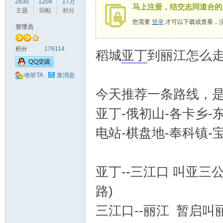
2830
1204
17万
马上注册，结交志同道合的
驾
主题
回帖
积分
您需要
登录
才可以下载或查看，
管理员
积分
176114
稻城
亚丁
到丽江怎么
收听TA
发消息
今天推荐一条路线，
圈
亚丁-俄初山-各卡乡-
电站-棋盘地-奉科镇-
亚丁--三江口 叫亚三
路)
三江口--丽江 暂启叫