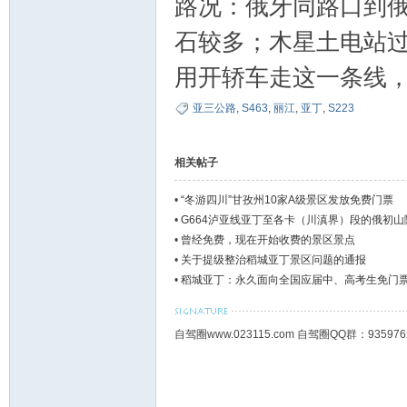
路况：俄牙同路口到俄
石较多；木星土电站
用开轿车走这一条线
亚三公路
,
S463
,
丽江
,
亚丁
,
S223
相关帖子
•
“冬游四川”甘孜州10家A级景区发放免费门票
•
G664泸亚线亚丁至各卡（川滇界）段的俄初山
•
曾经免费，现在开始收费的景区景点
•
关于提级整治稻城亚丁景区问题的通报
•
稻城亚丁：永久面向全国应届中、高考生免门
自驾圈www.023115.com 自驾圈QQ群：93