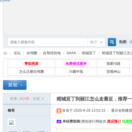
热搜:
帖子
搜
论坛
自驾圈
自驾目的地
AAAA
稻城亚丁
稻城亚丁到丽江怎么
赞助商家
免费领优惠券
我要问路
怎么注册自驾圈
川藏中线
贡嘎神山
索
自
»
›
›
›
›
›
稻城亚丁到丽江怎么走最近，推荐一
查看:
10249
|
回复:
2
锋哥
发表于 2020-8-28 13:53:15
|
显示全部楼
本站赞助商:
携程旅行网提供
酒店预订
机票