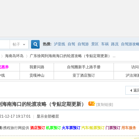
热搜:
泸亚线
自驾
自驾游
景区
车祸
路况
自驾游攻
帖子
搜
海南岛环岛
广东徐闻到海南海口的轮渡攻略（专贴定期更新） ...
优惠券
我要问路
自驾圈新手上路手册
访问
中线
贡嘎神山
亚丁酒店预订
泸沽湖
索
›
返
到海南海口的轮渡攻略（专贴定期更新）
[复制链接]
-12-17 19:17:01
|
显示全部楼层
:
携程旅行网提供
酒店预订
机票预订
火车票预订
汽车/船票预订
门票预订
用车服务