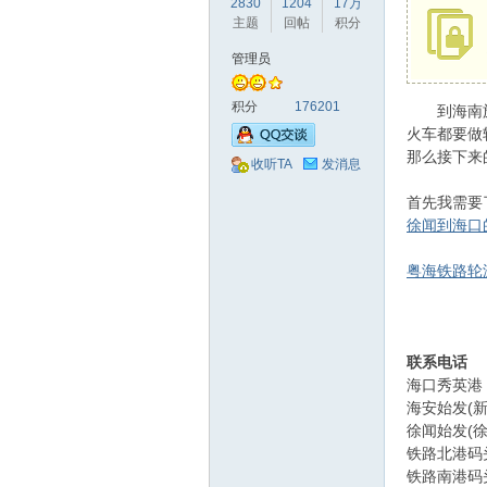
2830
1204
17万
驾
主题
回帖
积分
管理员
积分
176201
到海南旅游
火车都要做
那么接下来
收听TA
发消息
首先我需要
徐闻到海口
圈
粤海铁路轮
联系电话
海口秀英港（新
海安始发(新港
徐闻始发(徐闻
铁路北港码头：
铁路南港码头： 