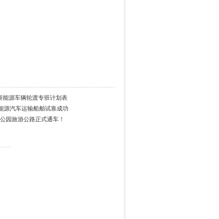
新能源车辆轮渡专班计划表
能源汽车运输船舶试靠成功
家公园旅游公路正式通车！
）