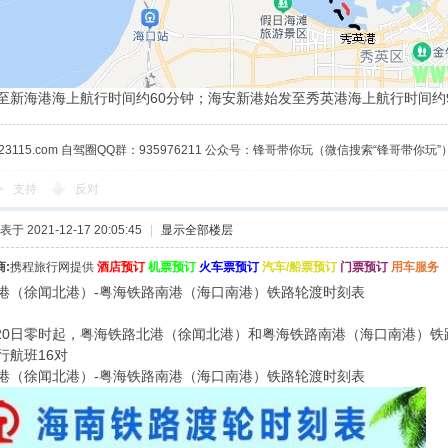
至新海港海上航行时间约60分钟；海安新港始发至秀英港海上航行时间约
23115.com 自驾圈QQ群：935976211 公众号：锋哥带你玩（微信搜索“锋哥带你玩”
支持
反对
表于 2021-12-17 20:05:45
|
显示全部楼层
:
携程旅行网提供
酒店预订
机票预订
火车票预订
汽车/船票预订
门票预订
用车服务
港（徐闻北港）-粤海铁路南港（海口南港）铁路轮渡时刻表
1月20日零时起，粤海铁路北港（徐闻北港）和粤海铁路南港（海口南港）
行航班16对
港（徐闻北港）-粤海铁路南港（海口南港）铁路轮渡时刻表