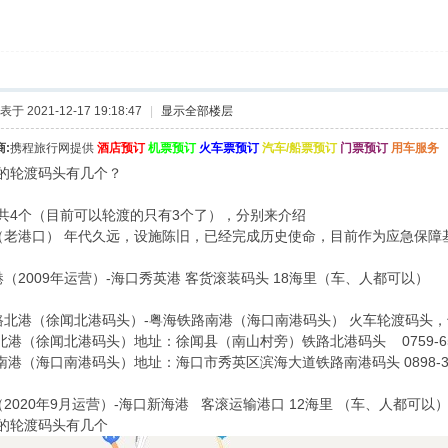
表于 2021-12-17 19:18:47
|
显示全部楼层
:
携程旅行网提供
酒店预订
机票预订
火车票预订
汽车/船票预订
门票预订
用车服务
的轮渡码头有几个？
共4个（目前可以轮渡的只有3个了），分别来介绍
（老港口） 年代久远，设施陈旧，已经完成历史使命，目前作为应急保障
（2009年运营）-海口秀英港 客货滚装码头 18海里（车、人都可以）
路北港（徐闻北港码头）-粤海铁路南港（海口南港码头） 火车轮渡码头
港（徐闻北港码头）地址：徐闻县（南山村旁）铁路北港码头 0759-653
（海口南港码头）地址：海口市秀英区滨海大道铁路南港码头 0898-316
2020年9月运营）-海口新海港 客滚运输港口 12海里 （车、人都可以
的轮渡码头有几个