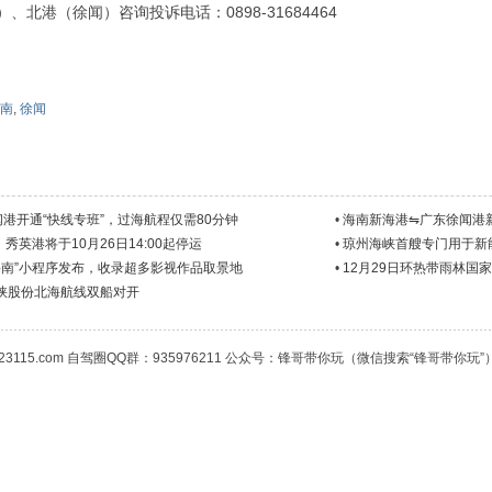
、北港（徐闻）咨询投诉电话：0898-31684464
南
,
徐闻
港开通“快线专班”，过海航程仅需80分钟
•
海南新海港⇋广东徐闻港
秀英港将于10月26日14:00起停运
•
琼州海峡首艘专门用于新
海南”小程序发布，收录超多影视作品取景地
•
12月29日环热带雨林国
海峡股份北海航线双船对开
23115.com 自驾圈QQ群：935976211 公众号：锋哥带你玩（微信搜索“锋哥带你玩”