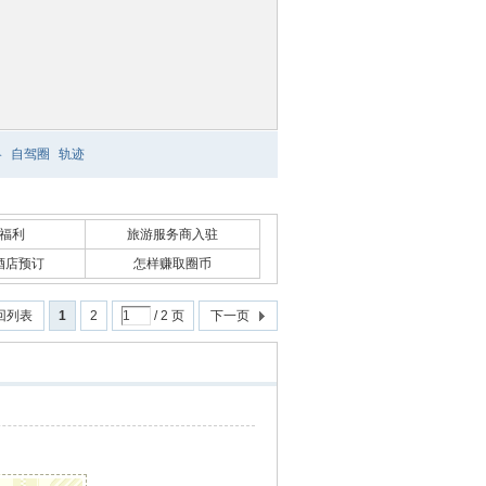
略
自驾圈
轨迹
福利
旅游服务商入驻
酒店预订
怎样赚取圈币
回列表
1
2
/ 2 页
下一页