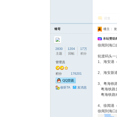
回复
锋哥
楼主
|
发
本站赞助商
徐闻到海口
2830
1204
17万
主题
回帖
积分
轮渡码头一
1、海安港
管理员
2、海安新港
积分
176201
3、粤海铁
收听TA
发消息
粤海铁路北
粤海铁路南港
4、徐闻港（
徐闻到海口