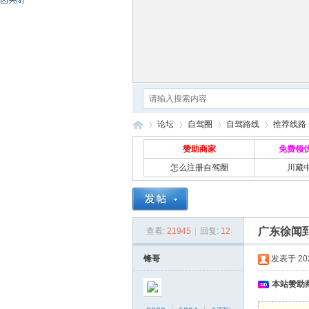
论坛
自驾圈
自驾路线
推荐线路
赞助商家
免费领
怎么注册自驾圈
川藏
自
»
›
›
›
›
广东徐闻
查看:
21945
|
回复:
12
锋哥
发表于 2021
本站赞助商