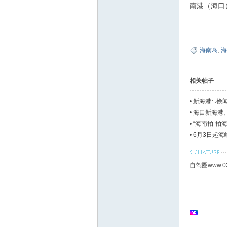
南港（海口）
海南岛
,
海
相关帖子
•
新海港⇋徐闻
•
海口新海港、
•
“海南拍-拍
•
6月3日起
自驾圈www.0