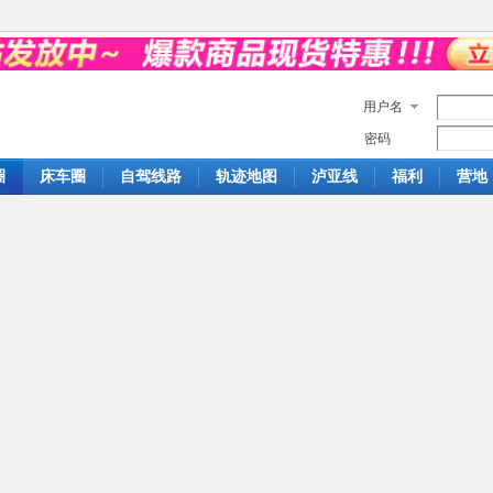
用户名
密码
圈
床车圈
自驾线路
轨迹地图
泸亚线
福利
营地