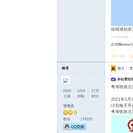
徐闻港始发
自驾圈www.0
回复
锋哥
楼主
|
发
本站赞助商
粤海铁路北
2830
1204
17万
主题
回帖
积分
2021年
计划每天开
管理员
粤海铁路北
积分
176201