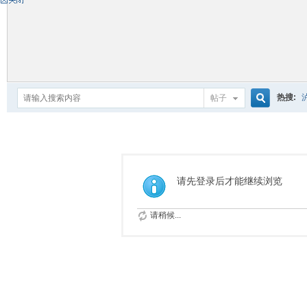
热搜:
帖子
搜
索
请先登录后才能继续浏览
请稍候...