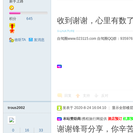
新手上路
收到谢谢，心里有数
积分
645
自驾圈www.023115.com 自驾圈QQ群：93
收听TA
发消息
回复
支持
反对
trous2002
发表于 2020-8-24 16:04:10
|
显示全部楼
本站赞助商:
携程旅行网提供
酒店预订
机票
谢谢锋哥分享，你辛
0
16
33