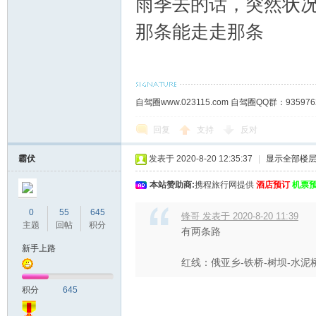
雨季去的话，突然状
那条能走走那条
自驾圈www.023115.com 自驾圈QQ群：93
回复
支持
反对
霸伏
发表于 2020-8-20 12:35:37
|
显示全部楼
本站赞助商:
携程旅行网提供
酒店预订
机票
0
55
645
锋哥 发表于 2020-8-20 11:39
主题
回帖
积分
有两条路
新手上路
红线：俄亚乡-铁桥-树坝-水泥桥
积分
645