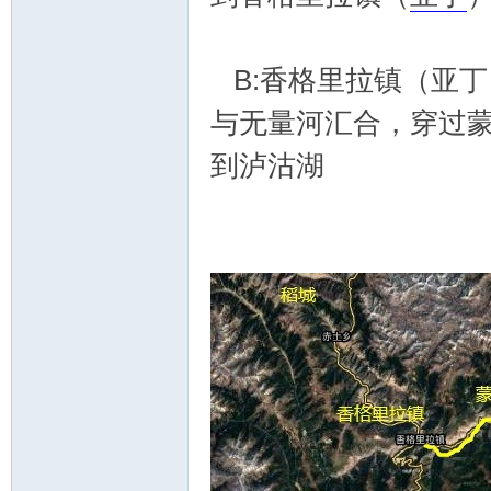
B:香格里拉镇（亚
与无量河汇合，穿过
到泸沽湖