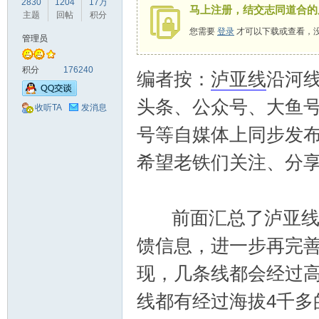
2830
1204
17万
马上注册，结交志同道合的
驾
主题
回帖
积分
您需要
登录
才可以下载或查看，
管理员
积分
176240
编者按：
泸亚线
沿河
头条、公众号、大鱼
收听TA
发消息
号等自媒体上同步发布
圈
希望老铁们关注、分
前面汇总了泸亚线9
馈信息，进一步再完
现，几条线都会经过
线都有经过海拔4千多