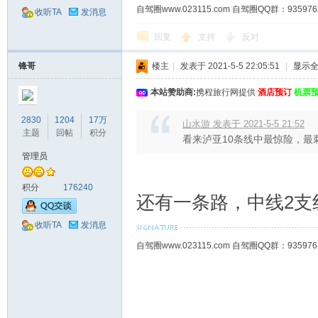
自驾圈www.023115.com 自驾圈QQ群：93
收听TA
发消息
回复
支持
反对
锋哥
楼主
|
发表于 2021-5-5 22:05:51
|
显示
本站赞助商:
携程旅行网提供
酒店预订
机票
2830
1204
17万
山水游 发表于 2021-5-5 21:52
主题
回帖
积分
看来泸亚10条线中最惊险，最
管理员
积分
176240
还有一条路，中线2支
收听TA
发消息
自驾圈www.023115.com 自驾圈QQ群：93