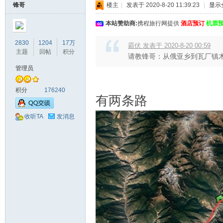
锋哥
楼主
|
发表于 2020-8-20 11:39:23
|
显示
本站赞助商:
携程旅行网提供
酒店预订
机票
2830
1204
17万
霸伏 发表于 2020-8-20 00:59
主题
回帖
积分
请教锋哥：从俄亚乡到瓦厂镇
管理员
积分
176240
有两条路
收听TA
发消息