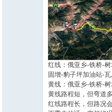
红线：俄亚乡-铁桥-树
固增-豹子坪加油站-瓦
黄线：俄亚乡-铁桥-树
黄线路程短，但弯道
红线路程长，但路况