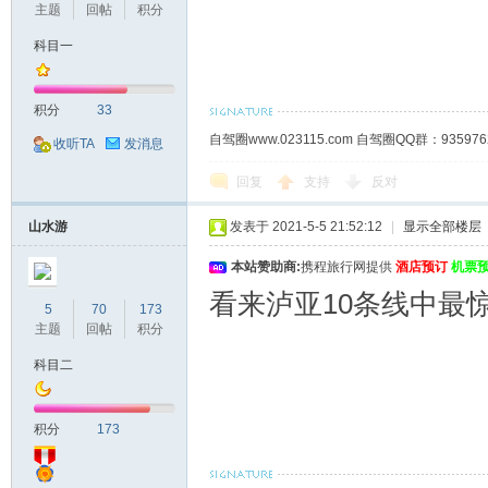
主题
回帖
积分
科目一
积分
33
自驾圈www.023115.com 自驾圈QQ群：93
收听TA
发消息
回复
支持
反对
山水游
发表于 2021-5-5 21:52:12
|
显示全部楼层
本站赞助商:
携程旅行网提供
酒店预订
机票
看来泸亚10条线中最
5
70
173
主题
回帖
积分
科目二
积分
173