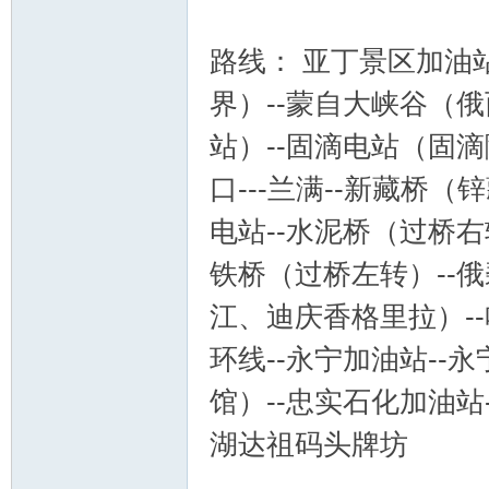
路线： 亚丁景区加油站
界）--蒙自大峡谷（俄
站）--固滴电站（固滴
口---兰满--新藏桥（
电站--水泥桥（过桥右
铁桥（过桥左转）--俄
江、迪庆香格里拉）--哈
环线--永宁加油站-
馆）--忠实石化加油站
湖达祖码头牌坊