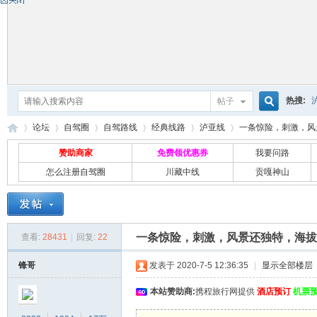
热搜:
帖子
搜
论坛
自驾圈
自驾路线
经典线路
泸亚线
一条惊险，刺激，风景
赞助商家
免费领优惠券
我要问路
怎么注册自驾圈
川藏中线
贡嘎神山
索
自
»
›
›
›
›
›
一条惊险，刺激，风景还独特，海拔
查看:
28431
|
回复:
22
锋哥
发表于 2020-7-5 12:36:35
|
显示全部楼层
本站赞助商:
携程旅行网提供
酒店预订
机票