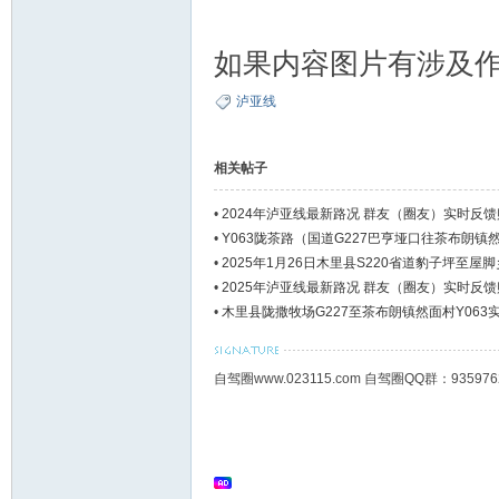
如果内容图片有涉及
泸亚线
相关帖子
•
2024年泸亚线最新路况 群友（圈友）实时反馈贴
•
Y063陇茶路（国道G227巴亨垭口往茶布朗镇
•
2025年1月26日木里县S220省道豹子坪至屋
•
2025年泸亚线最新路况 群友（圈友）实时反馈
•
木里县陇撒牧场G227至茶布朗镇然面村Y063
自驾圈www.023115.com 自驾圈QQ群：93