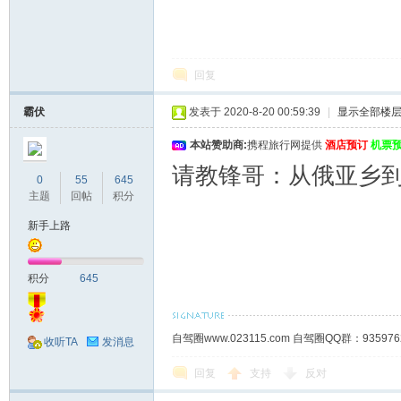
回复
霸伏
发表于 2020-8-20 00:59:39
|
显示全部楼
本站赞助商:
携程旅行网提供
酒店预订
机票
请教锋哥：从俄亚乡
0
55
645
主题
回帖
积分
新手上路
积分
645
自驾圈www.023115.com 自驾圈QQ群：93
收听TA
发消息
回复
支持
反对