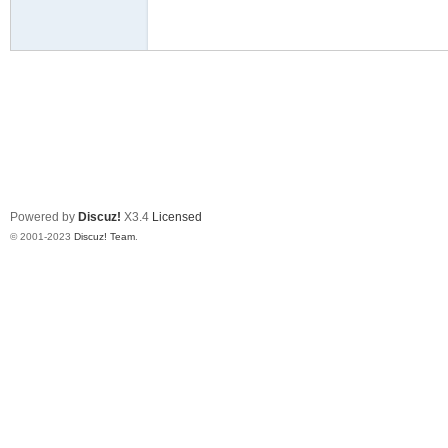
驾
Powered by
Discuz!
X3.4
Licensed
圈
© 2001-2023
Discuz! Team
.