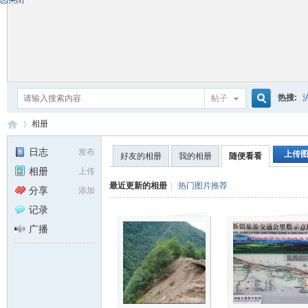
热搜:
帖子
搜
相册
日志
发布
上传
好友的相册
我的相册
随便看看
相册
上传
索
自
›
最近更新的相册
|
热门图片推荐
分享
添加
记录
广播