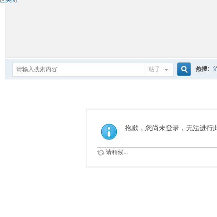
热搜:
帖子
搜
索
抱歉，您尚未登录，无法进行
请稍候...