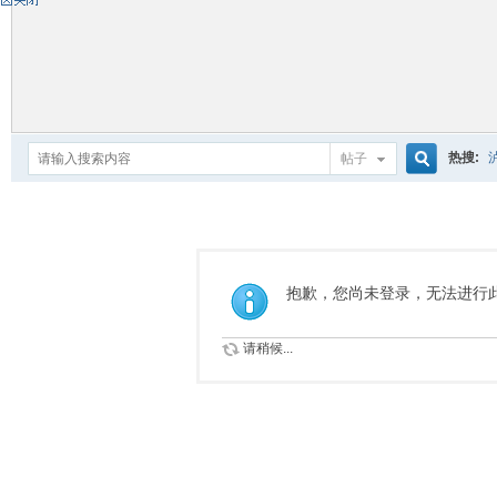
热搜:
帖子
搜
索
抱歉，您尚未登录，无法进行
请稍候...