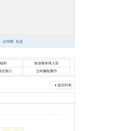
略
自驾圈
轨迹
福利
旅游服务商入驻
酒店预订
怎样赚取圈币
返回列表