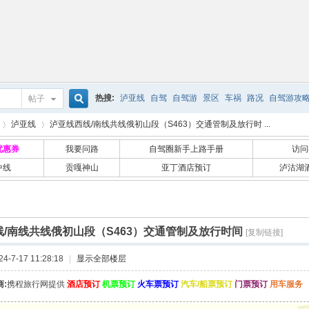
热搜:
泸亚线
自驾
自驾游
景区
车祸
路况
自驾游攻
帖子
搜
泸亚线
泸亚线西线/南线共线俄初山段（S463）交通管制及放行时 ...
优惠券
我要问路
自驾圈新手上路手册
访问
中线
贡嘎神山
亚丁酒店预订
泸沽湖
索
›
/南线共线俄初山段（S463）交通管制及放行时间
[复制链接]
-7-17 11:28:18
|
显示全部楼层
:
携程旅行网提供
酒店预订
机票预订
火车票预订
汽车/船票预订
门票预订
用车服务