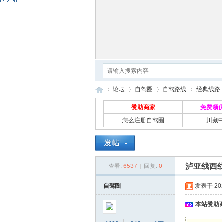
论坛
自驾圈
自驾路线
经典线路
赞助商家
免费领
怎么注册自驾圈
川藏
自
»
›
›
›
›
泸亚线西线
查看:
6537
|
回复:
0
自驾圈
发表于 2024
本站赞助商