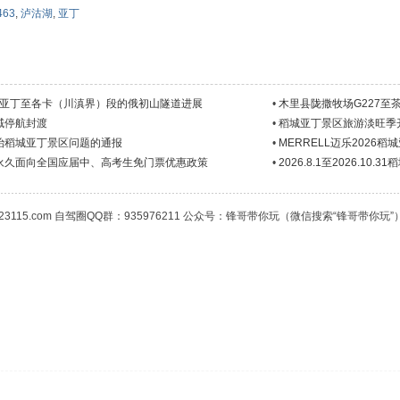
463
,
泸沽湖
,
亚丁
亚线亚丁至各卡（川滇界）段的俄初山隧道进展
•
木里县陇撒牧场G227至
域停航封渡
•
稻城亚丁景区旅游淡旺季
治稻城亚丁景区问题的通报
•
MERRELL迈乐2026
永久面向全国应届中、高考生免门票优惠政策
•
2026.8.1至2026.10
23115.com 自驾圈QQ群：935976211 公众号：锋哥带你玩（微信搜索“锋哥带你玩”