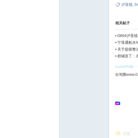
泸亚线
,
S
相关帖子
•
G664泸
•
宁蒗通航水
•
关于提级整
•
稻城亚丁：
自驾圈www.0
回复