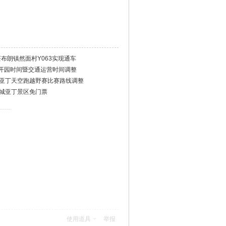
茶布朗镇然面村Y063实现通车
开园时间暨交通运营时间调整
稻城亚丁天空跑越野赛比赛路线调整
.31稻城亚丁景区免门票
）
使用道具
举报