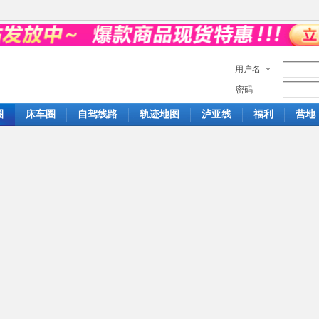
用户名
密码
圈
床车圈
自驾线路
轨迹地图
泸亚线
福利
营地