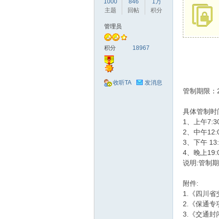
1000
846
1万
驾
主题
回帖
积分
管理员
积分
18967
收听TA
发消息
管制期限：20
圈
具体管制时
1、上午7:3
2、中午12:
3、下午 13:
4、晚上19
说明:管制
附件:
1.《四川
2.《保通
3.《交通