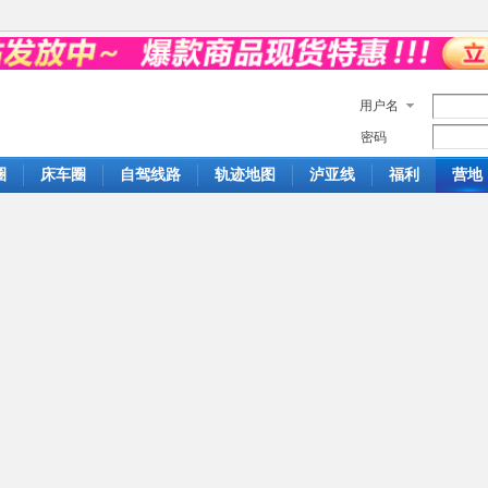
用户名
密码
圈
床车圈
自驾线路
轨迹地图
泸亚线
福利
营地