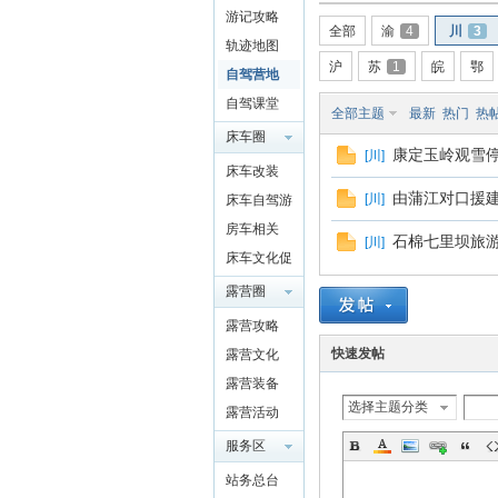
游记攻略
驾
全部
渝
4
川
3
轨迹地图
沪
苏
1
皖
鄂
自驾营地
自驾课堂
全部主题
最新
热门
热
床车圈
康定玉岭观雪
[
川
]
QQ群
床车改装
4697975
由蒲江对口援建
[
川
]
床车自驾游
91
房车相关
石棉七里坝旅
圈
[
川
]
床车文化促
进交流
露营圈
露营攻略
快速发帖
露营文化
露营装备
选择主题分类
露营活动
服务区
站务总台