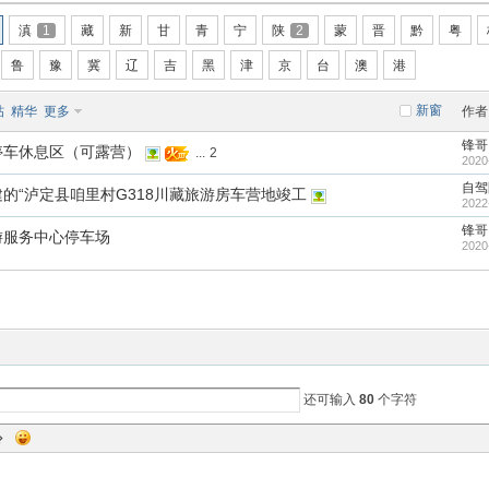
滇
1
藏
新
甘
青
宁
陕
2
蒙
晋
黔
粤
鲁
豫
冀
辽
吉
黑
津
京
台
澳
港
新窗
帖
精华
更多
作者
锋哥
停车休息区（可露营）
...
2
2020
自驾
的“泸定县咱里村G318川藏旅游房车营地竣工
2022
锋哥
游服务中心停车场
2020
还可输入
80
个字符