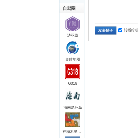
自驾圈
转播给
发表帖子
泸亚线
奥维地图
G318
海南岛环岛
神秘木里王国