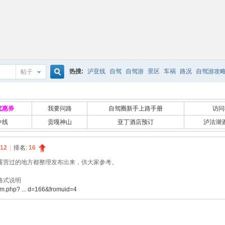
热搜:
泸亚线
自驾
自驾游
景区
车祸
路况
自驾游攻
帖子
搜
优惠券
我要问路
自驾圈新手上路手册
访问
中线
贡嘎神山
亚丁酒店预订
泸沽湖
索
12
|
排名:
16
露营过的地方都整理发布出来，供大家参考。
格式说明
um.php? ... d=166&fromuid=4