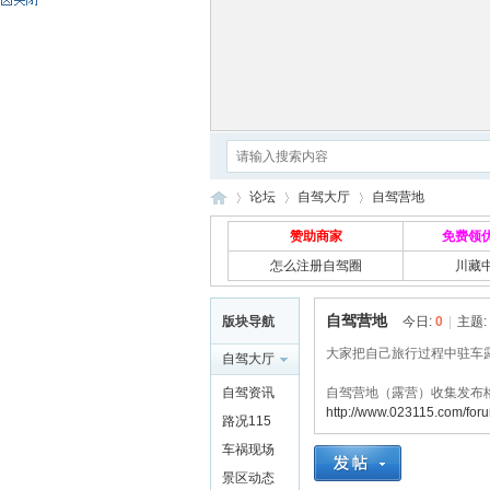
论坛
自驾大厅
自驾营地
赞助商家
免费领
怎么注册自驾圈
川藏
自
»
›
›
自驾营地
版块导航
今日:
0
|
主题:
大家把自己旅行过程中驻车
自驾大厅
自驾资讯
自驾营地（露营）收集发布
http://www.023115.com/for
路况115
车祸现场
景区动态