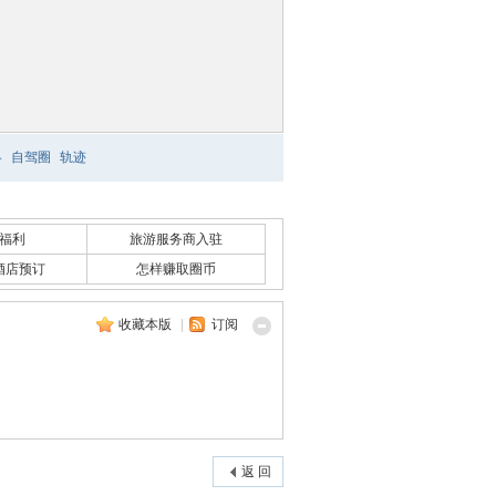
略
自驾圈
轨迹
福利
旅游服务商入驻
酒店预订
怎样赚取圈币
收藏本版
|
订阅
返 回