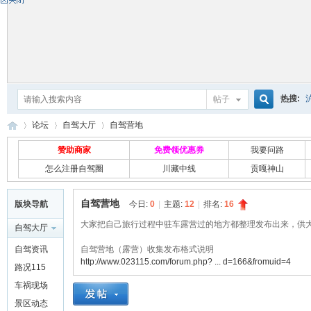
热搜:
帖子
搜
论坛
自驾大厅
自驾营地
赞助商家
免费领优惠券
我要问路
怎么注册自驾圈
川藏中线
贡嘎神山
索
自
»
›
›
自驾营地
版块导航
今日:
0
|
主题:
12
|
排名:
16
大家把自己旅行过程中驻车露营过的地方都整理发布出来，供
自驾大厅
自驾资讯
自驾营地（露营）收集发布格式说明
http://www.023115.com/forum.php? ... d=166&fromuid=4
路况115
车祸现场
景区动态