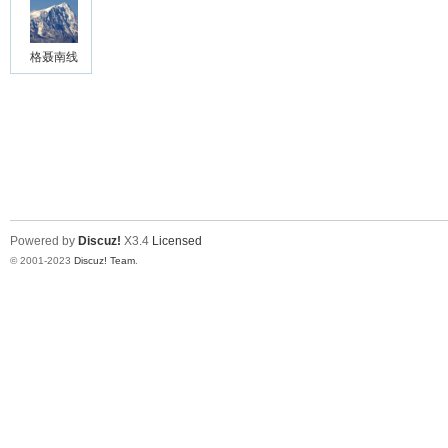
格聂南线
Powered by
Discuz!
X3.4
Licensed
© 2001-2023
Discuz! Team
.