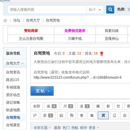
热搜:
帖子
搜
论坛
自驾大厅
自驾营地
赞助商家
免费领优惠券
我要问路
怎么注册自驾圈
川藏中线
贡嘎神山
索
自
»
›
›
自驾营地
版块导航
今日:
0
|
主题:
12
|
排名:
16
大家把自己旅行过程中驻车露营过的地方都整理发布出来，供
自驾大厅
自驾资讯
自驾营地（露营）收集发布格式说明
http://www.023115.com/forum.php? ... d=166&fromuid=4
路况115
车祸现场
景区动态
游记攻略
驾
全部
渝
4
川
3
滇
1
藏
新
甘
轨迹地图
沪
苏
1
皖
鄂
鲁
豫
冀
辽
吉
自驾营地
自驾课堂
全部主题
最新
热门
热帖
精华
更多