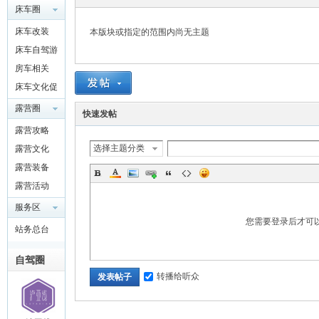
床车圈
QQ群
床车改装
本版块或指定的范围内尚无主题
4697975
床车自驾游
91
房车相关
圈
床车文化促
进交流
露营圈
快速发帖
露营攻略
选择主题分类
露营文化
露营装备
露营活动
服务区
您需要登录后才可
站务总台
自驾圈
转播给听众
发表帖子