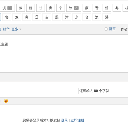
滇
1
藏
新
甘
青
宁
陕
2
蒙
晋
黔
粤
鲁
豫
冀
辽
吉
黑
津
京
台
澳
港
新窗
帖
精华
更多
作者
无主题
还可输入
80
个字符
您需要登录后才可以发帖
登录
|
立即注册