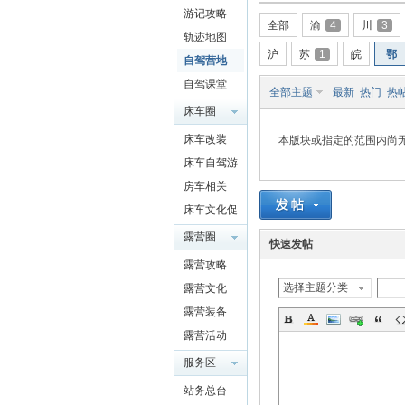
游记攻略
驾
全部
渝
4
川
3
轨迹地图
沪
苏
1
皖
鄂
自驾营地
自驾课堂
全部主题
最新
热门
热
床车圈
QQ群
床车改装
本版块或指定的范围内尚
4697975
床车自驾游
91
房车相关
圈
床车文化促
进交流
露营圈
快速发帖
露营攻略
选择主题分类
露营文化
露营装备
露营活动
服务区
站务总台