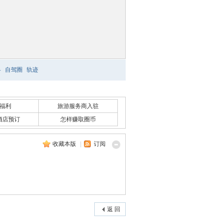
略
自驾圈
轨迹
福利
旅游服务商入驻
酒店预订
怎样赚取圈币
收藏本版
|
订阅
返 回