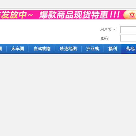
用户名
密码
圈
床车圈
自驾线路
轨迹地图
泸亚线
福利
营地