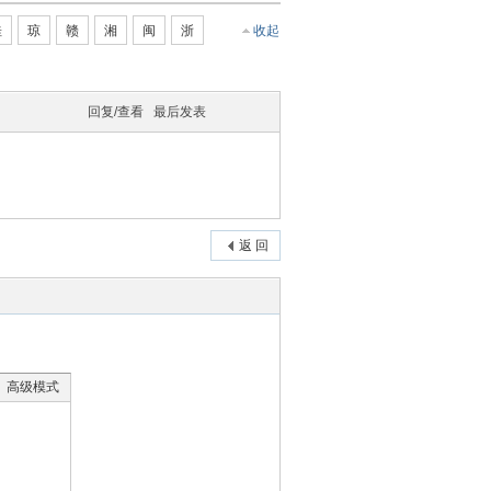
桂
琼
赣
湘
闽
浙
收起
回复/查看
最后发表
返 回
高级模式