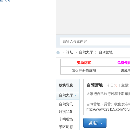
论坛
自驾大厅
自驾营地
赞助商家
免费领
怎么注册自驾圈
川藏
自
»
›
›
自驾营地
版块导航
今日:
0
|
主题:
大家把自己旅行过程中驻车
自驾大厅
自驾资讯
自驾营地（露营）收集发布
http://www.023115.com/for
路况115
车祸现场
景区动态