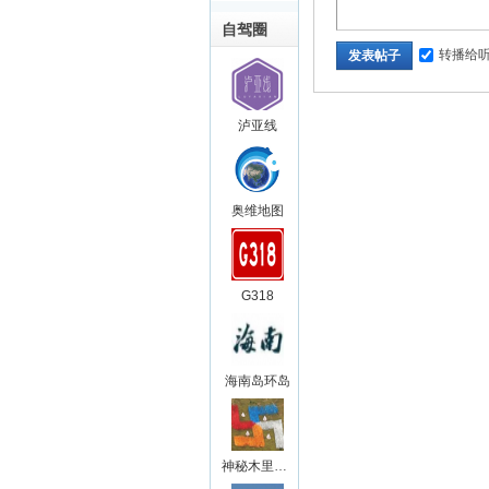
自驾圈
转播给
发表帖子
泸亚线
奥维地图
G318
海南岛环岛
神秘木里王国