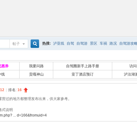
热搜:
泸亚线
自驾
自驾游
景区
车祸
路况
自驾游攻
帖子
搜
优惠券
我要问路
自驾圈新手上路手册
访问
中线
贡嘎神山
亚丁酒店预订
泸沽湖
索
12
|
排名:
16
露营过的地方都整理发布出来，供大家参考。
格式说明
um.php? ... d=166&fromuid=4