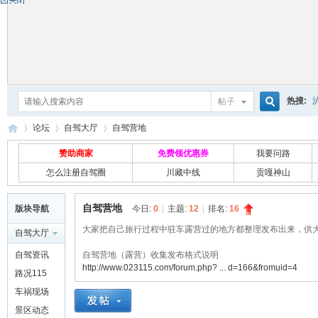
热搜:
帖子
搜
论坛
自驾大厅
自驾营地
赞助商家
免费领优惠券
我要问路
怎么注册自驾圈
川藏中线
贡嘎神山
索
自
»
›
›
自驾营地
版块导航
今日:
0
|
主题:
12
|
排名:
16
大家把自己旅行过程中驻车露营过的地方都整理发布出来，供
自驾大厅
自驾资讯
自驾营地（露营）收集发布格式说明
http://www.023115.com/forum.php? ... d=166&fromuid=4
路况115
车祸现场
景区动态