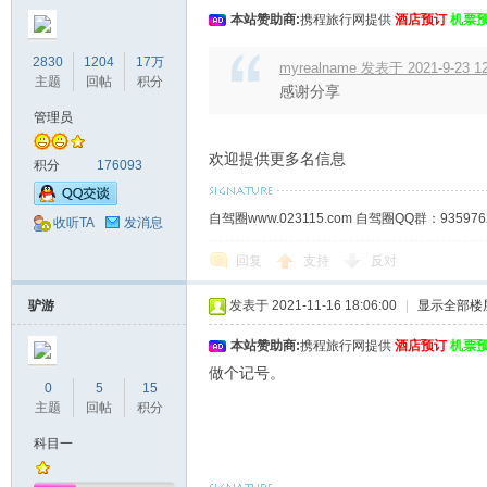
本站赞助商:
携程旅行网提供
酒店预订
机票
2830
1204
17万
myrealname 发表于 2021-9-23 12
主题
回帖
积分
感谢分享
管理员
欢迎提供更多名信息
积分
176093
自驾圈www.023115.com 自驾圈QQ群：93
收听TA
发消息
回复
支持
反对
驴游
发表于 2021-11-16 18:06:00
|
显示全部楼
本站赞助商:
携程旅行网提供
酒店预订
机票
做个记号。
0
5
15
主题
回帖
积分
科目一