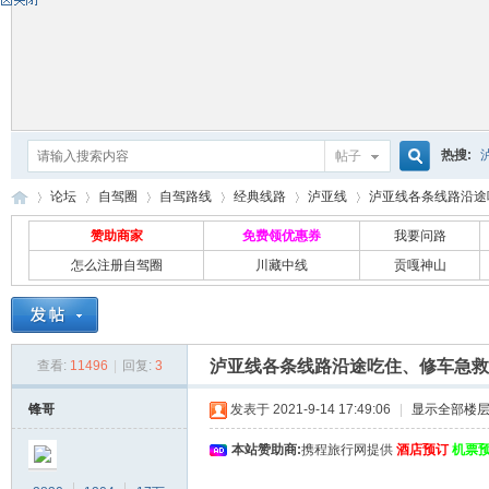
热搜:
帖子
搜
论坛
自驾圈
自驾路线
经典线路
泸亚线
泸亚线各条线路沿途吃
赞助商家
免费领优惠券
我要问路
怎么注册自驾圈
川藏中线
贡嘎神山
索
自
»
›
›
›
›
›
泸亚线各条线路沿途吃住、修车急救
查看:
11496
|
回复:
3
锋哥
发表于 2021-9-14 17:49:06
|
显示全部楼
本站赞助商:
携程旅行网提供
酒店预订
机票