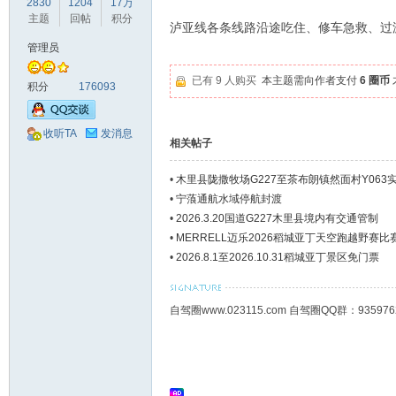
2830
1204
17万
驾
主题
回帖
积分
泸亚线各条线路沿途吃住、修车急救、过
管理员
已有 9 人购买
本主题需向作者支付
6 圈币
积分
176093
收听TA
发消息
相关帖子
•
木里县陇撒牧场G227至茶布朗镇然面村Y063
圈
•
宁蒗通航水域停航封渡
•
2026.3.20国道G227木里县境内有交通管制
•
MERRELL迈乐2026稻城亚丁天空跑越野赛
•
2026.8.1至2026.10.31稻城亚丁景区免门票
自驾圈www.023115.com 自驾圈QQ群：93