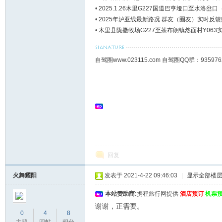
•
2025.1.26木里G227国道巴亨垭口至水洛
•
2025年泸亚线最新路况 群友（圈友）实时反馈
•
木里县陇撒牧场G227至茶布朗镇然面村Y063
自驾圈www.023115.com 自驾圈QQ群：93
回复
火舞耀阳
发表于 2021-4-22 09:46:03
|
显示全部楼
本站赞助商:
携程旅行网提供
酒店预订
机票
谢谢，正需要。
0
4
8