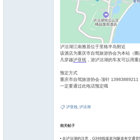
泸沽湖江南雅居位于里格半岛附近
该酒店为重庆市自驾旅游协会为本站（圈
凡穿越
泸亚线
，游泸沽湖的车友可以用重
预定方式
重庆市自驾旅游协会-顶针 1398388921
一定要通过此电话预定哦
泸亚线
,
泸沽湖
相关帖子
•
去泸沽湖的注意，G348线煤炭沟隧道有交通管