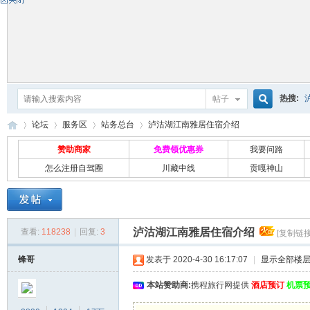
热搜:
帖子
搜
论坛
服务区
站务总台
泸沽湖江南雅居住宿介绍
赞助商家
免费领优惠券
我要问路
怎么注册自驾圈
川藏中线
贡嘎神山
索
自
»
›
›
›
泸沽湖江南雅居住宿介绍
查看:
118238
|
回复:
3
[复制链接
锋哥
发表于 2020-4-30 16:17:07
|
显示全部楼
本站赞助商:
携程旅行网提供
酒店预订
机票