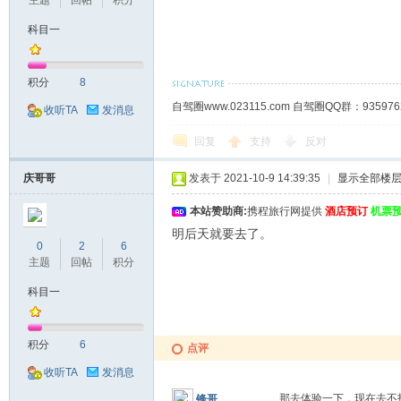
主题
回帖
积分
科目一
积分
8
自驾圈www.023115.com 自驾圈QQ群：93
收听TA
发消息
回复
支持
反对
庆哥哥
发表于 2021-10-9 14:39:35
|
显示全部楼
本站赞助商:
携程旅行网提供
酒店预订
机票
明后天就要去了。
0
2
6
主题
回帖
积分
科目一
积分
6
点评
收听TA
发消息
那去体验一下，现在去
锋哥