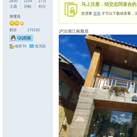
2830
1204
17万
马上注册，结交志同道合的
驾
主题
回帖
积分
您需要
登录
才可以下载或查看，
管理员
积分
176192
泸沽湖江南雅居
收听TA
发消息
圈